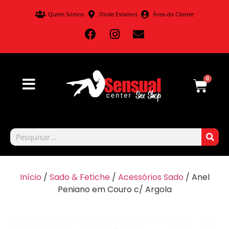
Quem Somos
Onde Estamos
Área do Cliente
0
Início
/
Sado & Fetiche
/
Acessórios Sado
/ Anel
Peniano em Couro c/ Argola