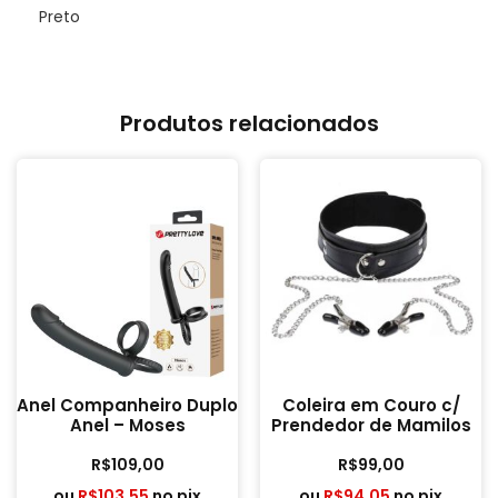
Preto
Produtos relacionados
Anel Companheiro Duplo
Coleira em Couro c/
Anel – Moses
Prendedor de Mamilos
R$
109,00
R$
99,00
ou
R$
103,55
no pix
ou
R$
94,05
no pix