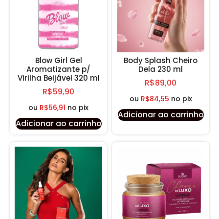
Blow Girl Gel
Body Splash Cheiro
Aromatizante p/
Dela 230 ml
Virilha Beijável 320 ml
R$
89,00
R$
59,90
ou
R$
84,55
no pix
ou
R$
56,91
no pix
Adicionar ao carrinho
Adicionar ao carrinho