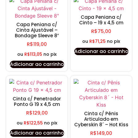
Capa Peniana c/
Cinto – 19 x 4,5 cm
Capa Peniana c/
Cinta Ajustável –
R$
75,00
Bondage Sleeve 8″
ou
R$
71,25
no pix
R$
119,00
Adicionar ao carrinho
ou
R$
113,05
no pix
Adicionar ao carrinho
Cinta c/ Penetrador
Ponto G 19 x 4,5 cm
R$
129,00
Cinta c/ Pênis
Articulado em
ou
R$
122,55
no pix
Cyberskin 8´ – Hot Kiss
Adicionar ao carrinho
R$
149,00