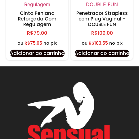
Cinta Peniana
Penetrador Strapless
Reforçada Com
com Plug Vaginal –
Regulagem
DOUBLE FUN
R$
79,00
R$
109,00
ou
R$
75,05
no pix
ou
R$
103,55
no pix
Adicionar ao carrinho
Adicionar ao carrinho