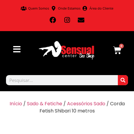
Quem Somos
Onde Estamos
Área do Cliente
0
Início
/
Sado & Fetiche
/
Acessórios Sado
/ Corda
Fetish Shibari 10 metros