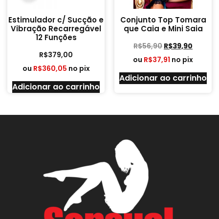
Estimulador c/ Sucção e
Conjunto Top Tomara
Vibração Recarregável
que Caia e Mini Saia
12 Funções
R$
56,90
R$
39,90
R$
379,00
ou
R$
37,91
no pix
ou
R$
360,05
no pix
Adicionar ao carrinho
Adicionar ao carrinho