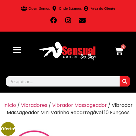
Quem Somos
Onde Estamos
Área do Cliente
0
Início
/
Vibradores
/
Vibrador Massageador
/ Vibrador
Massageador Mini Varinha Recarregável 10 Funções
Oferta!