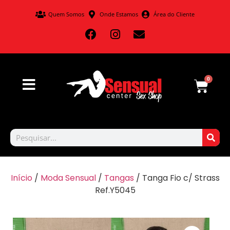
Quem Somos
Onde Estamos
Área do Cliente
0
Início
/
Moda Sensual
/
Tangas
/ Tanga Fio c/ Strass
Ref.Y5045