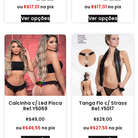
ou
R$
17,01
no pix
ou
R$
17,01
no pix
Ver opções
Ver opções
Calcinha c/ Led Pisca
Tanga Fio c/ Strass
Ref.Y5069
Ref.Y5017
R$
49,00
R$
29,00
ou
R$
46,55
no pix
ou
R$
27,55
no pix