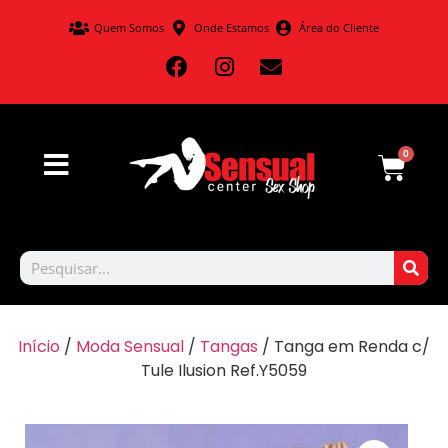
Quem Somos
Onde Estamos
Área do Cliente
0
Início
/
Moda Sensual
/
Tangas
/ Tanga em Renda c/
Tule Ilusion Ref.Y5059