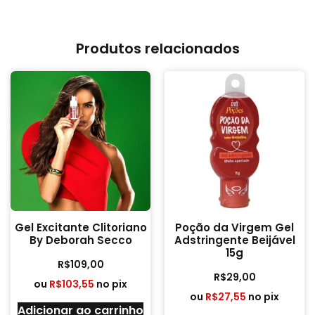
Produtos relacionados
Gel Excitante Clitoriano
Poção da Virgem Gel
By Deborah Secco
Adstringente Beijável
15g
R$
109,00
R$
29,00
ou
R$
103,55
no pix
ou
R$
27,55
no pix
Adicionar ao carrinho