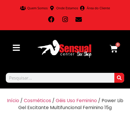
Quem Somos
Onde Estamos
Área do Cliente
0
Início
/
Cosméticos
/
Géis Uso Feminino
/ Power Lib
Gel Excitante Multifuncional Feminino 15g