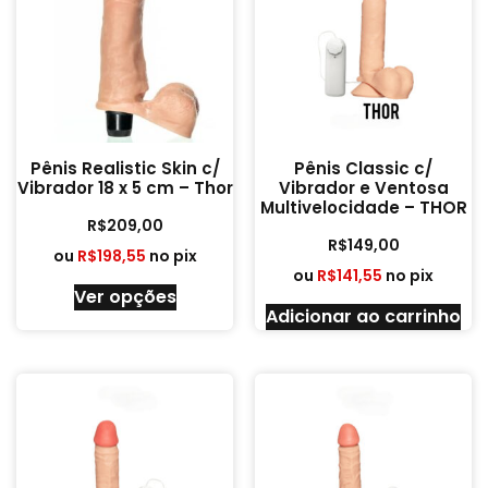
Pênis Realistic Skin c/
Pênis Classic c/
Vibrador 18 x 5 cm – Thor
Vibrador e Ventosa
Multivelocidade – THOR
R$
209,00
R$
149,00
ou
R$
198,55
no pix
ou
R$
141,55
no pix
Ver opções
Adicionar ao carrinho