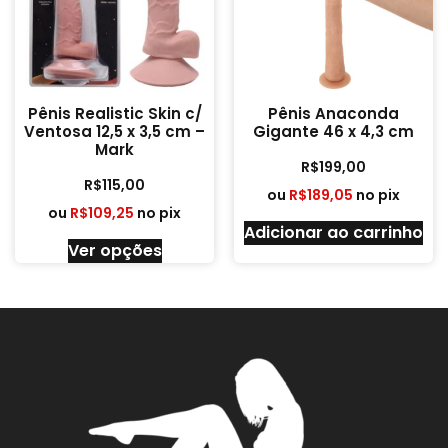
Pênis Realistic Skin c/
Pênis Anaconda
Ventosa 12,5 x 3,5 cm –
Gigante 46 x 4,3 cm
Mark
R$
199,00
R$
115,00
ou
R$
189,05
no pix
ou
R$
109,25
no pix
Adicionar ao carrinho
Ver opções