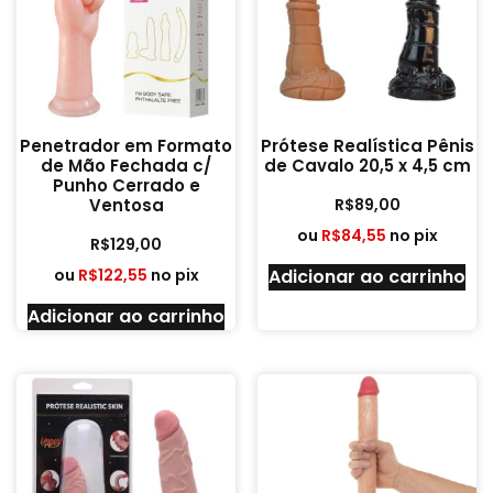
Penetrador em Formato
Prótese Realística Pênis
de Mão Fechada c/
de Cavalo 20,5 x 4,5 cm
Punho Cerrado e
R$
89,00
Ventosa
ou
R$
84,55
no pix
R$
129,00
ou
R$
122,55
no pix
Adicionar ao carrinho
Adicionar ao carrinho