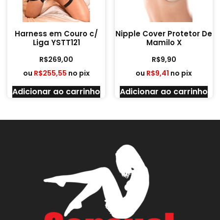
Harness em Couro c/
Nipple Cover Protetor De
Liga YSTT121
Mamilo X
R$
269,00
R$
9,90
ou
R$
255,55
no pix
ou
R$
9,41
no pix
Adicionar ao carrinho
Adicionar ao carrinho