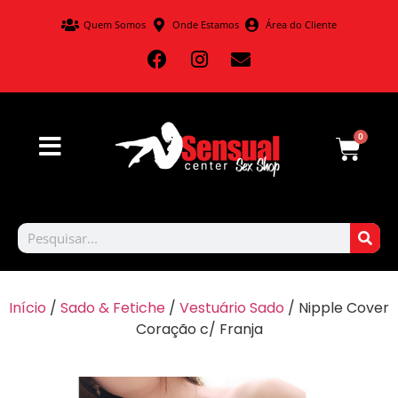
Quem Somos
Onde Estamos
Área do Cliente
0
Início
/
Sado & Fetiche
/
Vestuário Sado
/ Nipple Cover
Coração c/ Franja