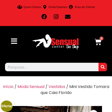
Quem Somos
Onde Estamos
Área do Cliente
0
Início
/
Moda Sensual
/
Vestidos
/ Mini Vestido Tomara
que Caia Florido
Oferta!