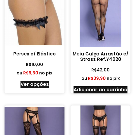
Persex c/ Elástico
Meia Calça Arrastão c/
Strass Ref.Y4020
R$
10,00
R$
42,00
ou
R$
9,50
no pix
ou
R$
39,90
no pix
Ver opções
Adicionar ao carrinho