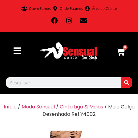
Quem Somos
Onde Estamos
Área do Cliente
0
Início
/
Moda Sensual
/
Cinta Liga & Meias
/ Meia Calça
Desenhada Ref.Y4002