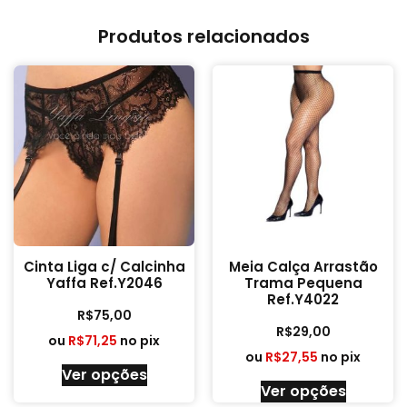
Produtos relacionados
Cinta Liga c/ Calcinha
Meia Calça Arrastão
Yaffa Ref.Y2046
Trama Pequena
Ref.Y4022
R$
75,00
R$
29,00
ou
R$
71,25
no pix
ou
R$
27,55
no pix
Ver opções
Ver opções