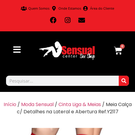
Quem Somos
Onde Estamos
Área do Cliente
0
Início
/
Moda Sensual
/
Cinta Liga & Meias
/ Meia Calça
c/ Detalhes na Lateral e Abertura Ref.Y2117