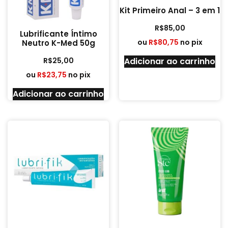
Kit Primeiro Anal – 3 em 1
R$
85,00
Lubrificante Íntimo
ou
R$
80,75
no pix
Neutro K-Med 50g
R$
25,00
Adicionar ao carrinho
ou
R$
23,75
no pix
Adicionar ao carrinho