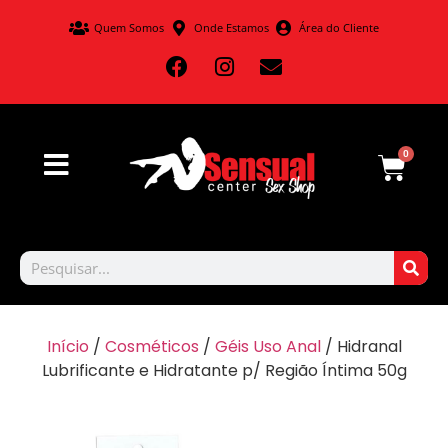
Quem Somos
Onde Estamos
Área do Cliente
0
Início
/
Cosméticos
/
Géis Uso Anal
/ Hidranal
Lubrificante e Hidratante p/ Região Íntima 50g