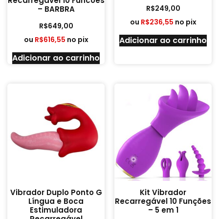
Recarregável 10 Funcões
R$
249,00
– BARBRA
ou
R$
236,55
no pix
R$
649,00
ou
R$
616,55
no pix
Adicionar ao carrinho
Adicionar ao carrinho
Vibrador Duplo Ponto G
Kit Vibrador
Língua e Boca
Recarregável 10 Funções
Estimuladora
– 5 em 1
Recarregável