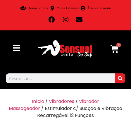
Quem Somos
Onde Estamos
Área do Cliente
0
Início
/
Vibradores
/
Vibrador
Massageador
/ Estimulador c/ Sucção e Vibração
Recarregável 12 Funções