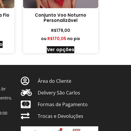
 Fio
Conjunto Voo Noturno
Personalizável
R$
179,00
ou
R$
170,05
no pix
ho
Ver opções
Área do Cliente
.br
Delivery São Carlos
entro,
Formas de Pagamento
9:00
Trocas e Devoluções