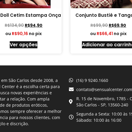
 Doll Cetim Estampa Onça
Conjunto Bustiê e Tanga
R$
134,90
R$
94,90
R$
99,90
R$
69,90
ou
R$
90,16
no pix
ou
R$
66,41
no pix
Ver opções
Adicionar ao carrin
 em São Carlos desde 2008, a
(16) 9 9240.1660
 Center é a escolha certa para
contato@sensualcenter.com
usca novas experiências e
R. 15 de Novembro, 1785 - C
tar a relação. Com ampla
São Carlos - SP, 13560-240
de de produtos eróticos,
amos sempre oferecer a melhor
Segunda a Sexta: 10:00 às 1
ncia para nossos clientes, com
Sábado: 10:00 às 16:00
gilo e discrição.