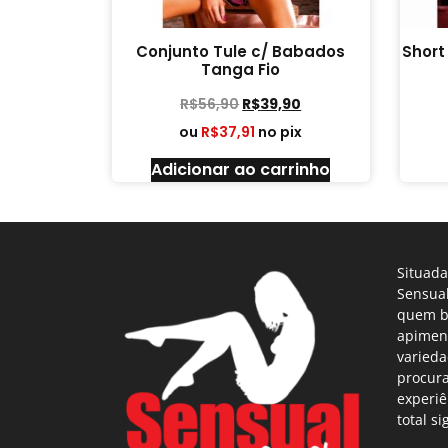
Conjunto Tule c/ Babados
Short
Tanga Fio
R$
56,90
R$
39,90
ou
R$
37,91
no pix
Adicionar ao carrinho
Situada
Sensual
quem b
apimen
varieda
procur
experiê
total si