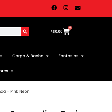
0
R$
0,00
Corpo & Banho
Fantasias
ores
nda – Pink Neon