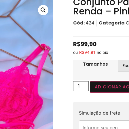
Conjunto Pa
Renda – Pin
Cód:
424
Categoria
C
R$
99,90
ou
R$
94,91
no pix
Tamanhos
ADICIONAR A
Simulação de frete