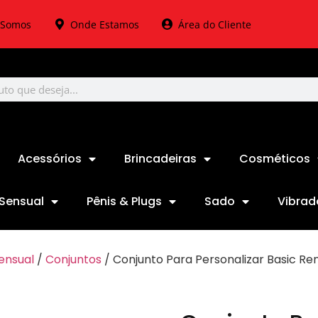
Somos
Onde Estamos
Área do Cliente
Acessórios
Brincadeiras
Cosméticos
Sensual
Pênis & Plugs
Sado
Vibrad
ensual
/
Conjuntos
/ Conjunto Para Personalizar Basic Re