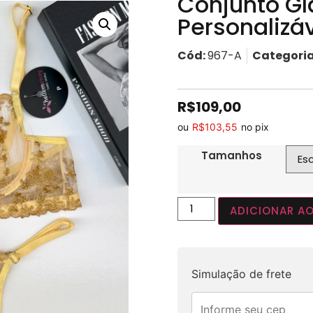
Conjunto G
Personalizá
Cód:
967-A
Categori
R$
109,00
ou
R$
103,55
no pix
Tamanhos
ADICIONAR A
Simulação de frete