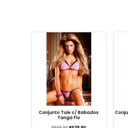
Conjunto Tule c/ Babados
Conju
Tanga Fio
R$
56,90
R$
39,90