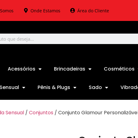
Somos
Onde Estamos
Área do Cliente
Acessórios
Brincadeiras
Cosméticos
Sensual
Pênis & Plugs
Sado
Vibrad
a Sensual
/
Conjuntos
/ Conjunto Glamour Personalizáve