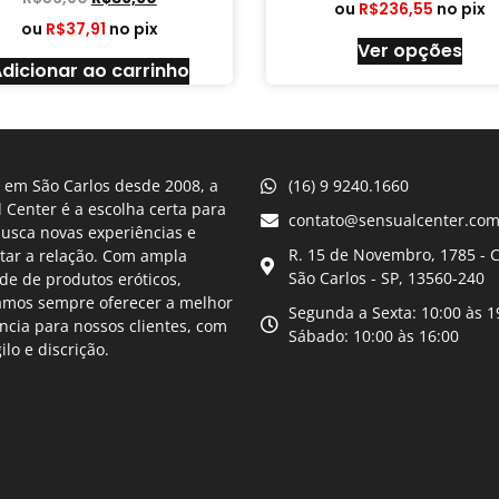
ou
R$
236,55
no pix
ou
R$
37,91
no pix
Ver opções
dicionar ao carrinho
 em São Carlos desde 2008, a
(16) 9 9240.1660
 Center é a escolha certa para
contato@sensualcenter.com
usca novas experiências e
R. 15 de Novembro, 1785 - C
tar a relação. Com ampla
São Carlos - SP, 13560-240
de de produtos eróticos,
amos sempre oferecer a melhor
Segunda a Sexta: 10:00 às 1
ncia para nossos clientes, com
Sábado: 10:00 às 16:00
gilo e discrição.