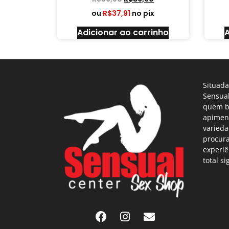
ou
R$
37,91
no pix
Adicionar ao carrinho
A
Situada
Sensual
quem b
apimen
varieda
procur
experiê
total si