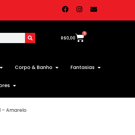
0
R$
0,00
Corpo & Banho
Fantasias
ores
l – Amarelo