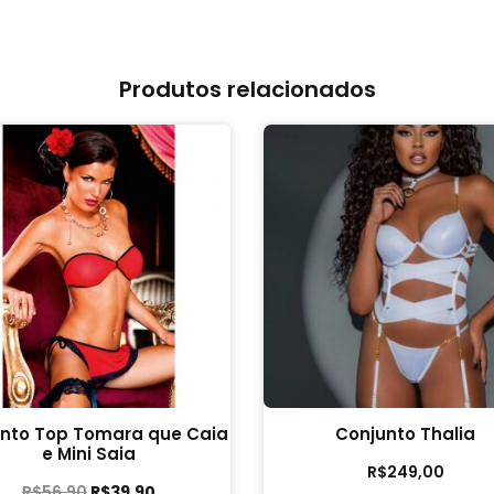
Produtos relacionados
nto Top Tomara que Caia
Conjunto Thalia
e Mini Saia
R$
249,00
R$
56,90
R$
39,90