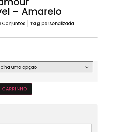
lamour
vel – Amarelo
a
Conjuntos
Tag
personalizada
O CARRINHO