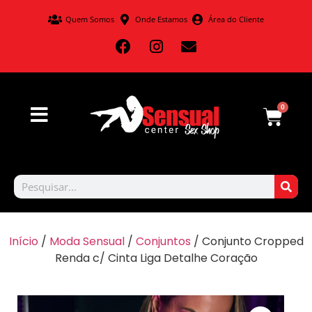
Quem Somos
Onde Estamos
Área do Cliente
0
Início
/
Moda Sensual
/
Conjuntos
/ Conjunto Cropped
Renda c/ Cinta Liga Detalhe Coração