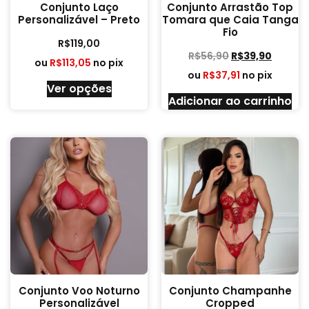
Conjunto Laço
Conjunto Arrastão Top
Personalizável – Preto
Tomara que Caia Tanga
Fio
R$
119,00
R$
56,90
R$
39,90
ou
R$
113,05
no pix
ou
R$
37,91
no pix
Ver opções
Adicionar ao carrinho
Conjunto Voo Noturno
Conjunto Champanhe
Personalizável
Cropped