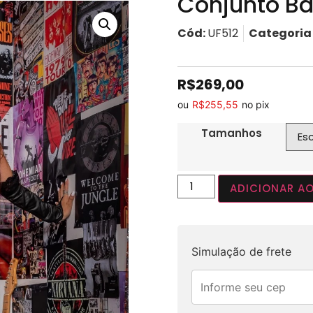
Conjunto B
Cód:
UF512
Categoria
R$
269,00
ou
R$
255,55
no pix
Tamanhos
ADICIONAR A
Simulação de frete