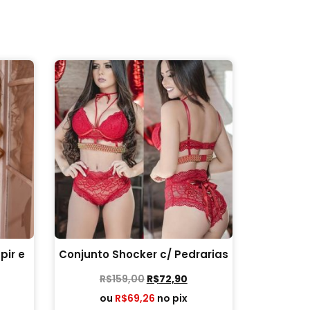
pir e
Conjunto Shocker c/ Pedrarias
R$
159,00
R$
72,90
ou
R$
69,26
no pix