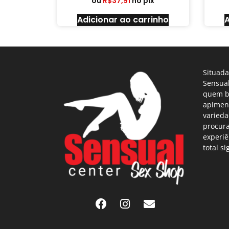
ou
R$
37,91
no pix
Adicionar ao carrinho
A
Situada
Sensual
quem b
apimen
varieda
procur
experiê
total si