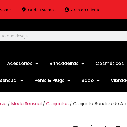
Somos
Onde Estamos
Área do Cliente
Acessórios
Brincadeiras
Cosméticos
Sensual
Pênis & Plugs
Sado
Vibrad
ício
/
Moda Sensual
/
Conjuntos
/ Conjunto Bandida do A