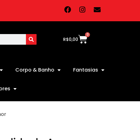
0
R$
0,00
Corpo & Banho
Fantasias
ores
mor