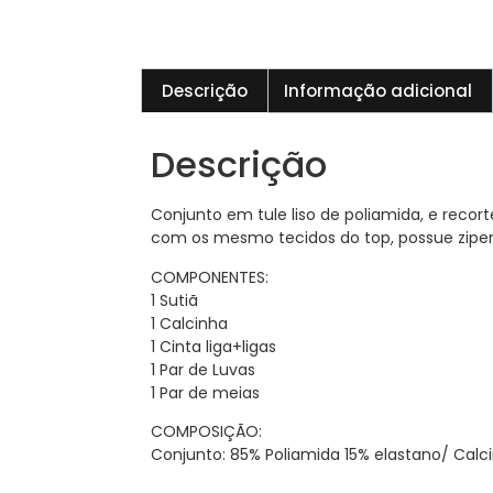
Descrição
Informação adicional
Descrição
Conjunto em tule liso de poliamida, e recorte
com os mesmo tecidos do top, possue ziper 
COMPONENTES:
1 Sutiã
1 Calcinha
1 Cinta liga+ligas
1 Par de Luvas
1 Par de meias
COMPOSIÇÃO:
Conjunto: 85% Poliamida 15% elastano/ Calc