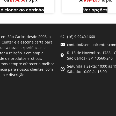
ou
R$
54,06
no pix
ou
R$
141,55
no pix
dicionar ao carrinho
Ver opções
 em São Carlos desde 2008, a
(16) 9 9240.1660
 Center é a escolha certa para
contato@sensualcenter.com
usca novas experiências e
R. 15 de Novembro, 1785 - C
tar a relação. Com ampla
São Carlos - SP, 13560-240
de de produtos eróticos,
amos sempre oferecer a melhor
Segunda a Sexta: 10:00 às 1
ncia para nossos clientes, com
Sábado: 10:00 às 16:00
gilo e discrição.