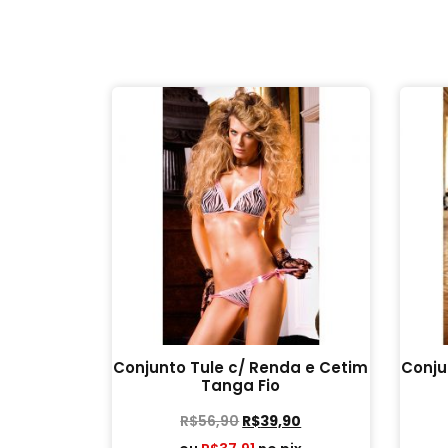
Conjunto Tule c/ Renda e Cetim
Conju
Tanga Fio
R$
56,90
R$
39,90