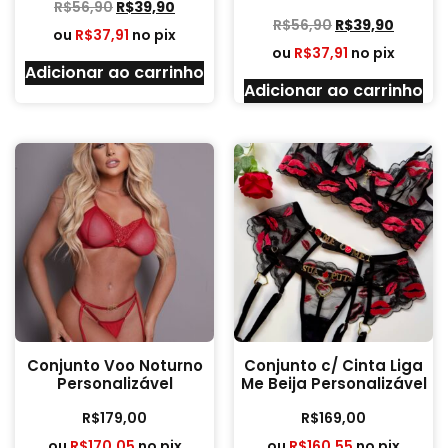
R$
56,90
R$
39,90
R$
56,90
R$
39,90
ou
R$
37,91
no pix
ou
R$
37,91
no pix
Adicionar ao carrinho
Adicionar ao carrinho
Conjunto Voo Noturno
Conjunto c/ Cinta Liga
Personalizável
Me Beija Personalizável
R$
179,00
R$
169,00
ou
R$
170,05
no pix
ou
R$
160,55
no pix