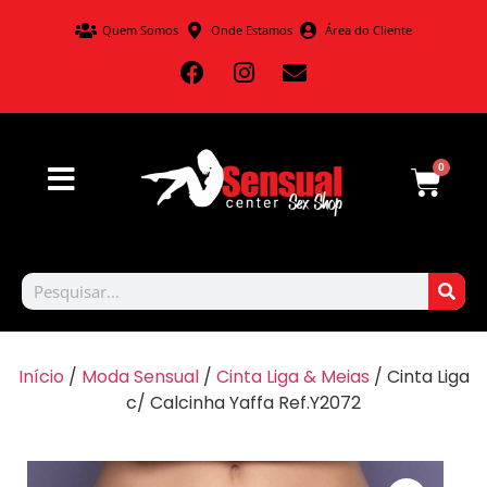
Quem Somos
Onde Estamos
Área do Cliente
0
Início
/
Moda Sensual
/
Cinta Liga & Meias
/ Cinta Liga
c/ Calcinha Yaffa Ref.Y2072