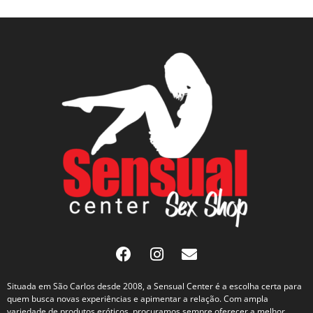
Situada em São Carlos desde 2008, a Sensual Center é a escolha certa para
quem busca novas experiências e apimentar a relação. Com ampla
variedade de produtos eróticos, procuramos sempre oferecer a melhor