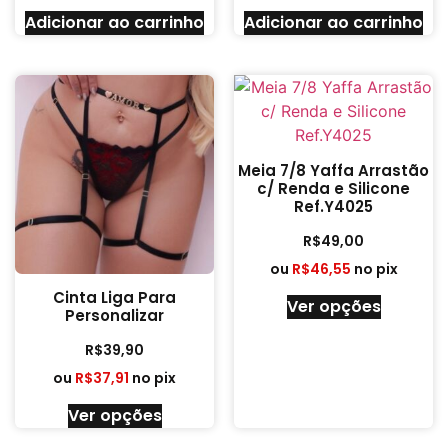
Adicionar ao carrinho
Adicionar ao carrinho
Meia 7/8 Yaffa Arrastão
c/ Renda e Silicone
Ref.Y4025
R$
49,00
ou
R$
46,55
no pix
Cinta Liga Para
Ver opções
Personalizar
R$
39,90
ou
R$
37,91
no pix
Ver opções