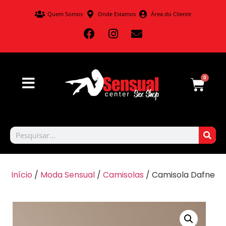
Quem Somos
Onde Estamos
Área do Cliente
0
Início
/
Moda Sensual
/
Camisolas
/ Camisola Dafne