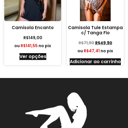
Camisola Encanto
Camisola Tule Estampa
c/ Tanga Fio
R$
149,00
R$
71,90
R$
49,90
ou
R$
141,55
no pix
ou
R$
47,41
no pix
Ver opções
Adicionar ao carrinho