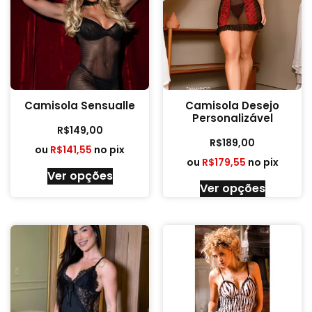
Camisola Sensualle
Camisola Desejo
Personalizável
R$
149,00
R$
189,00
ou
R$
141,55
no pix
ou
R$
179,55
no pix
Ver opções
Ver opções