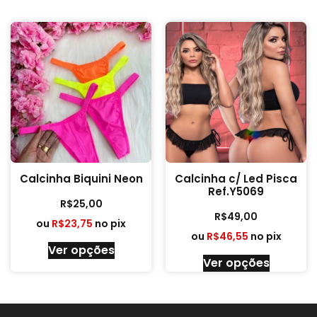
Calcinha Biquini Neon
Calcinha c/ Led Pisca
Ref.Y5069
R$
25,00
R$
49,00
ou
R$
23,75
no pix
ou
R$
46,55
no pix
Ver opções
Ver opções