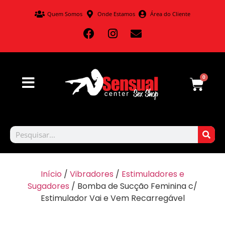
Quem Somos
Onde Estamos
Área do Cliente
0
Início
/
Vibradores
/
Estimuladores e
Sugadores
/ Bomba de Sucção Feminina c/
Estimulador Vai e Vem Recarregável