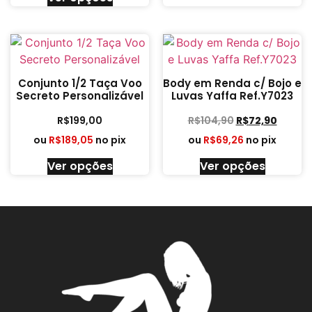
Conjunto 1/2 Taça Voo
Body em Renda c/ Bojo e
Secreto Personalizável
Luvas Yaffa Ref.Y7023
R$
199,00
R$
104,90
R$
72,90
ou
R$
189,05
no pix
ou
R$
69,26
no pix
Ver opções
Ver opções