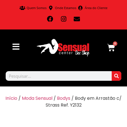
Quem Somos
Onde Estamos
Área do Cliente
0
Início
/
Moda Sensual
/
Bodys
/ Body em Arrastão c/
Strass Ref. Y2132