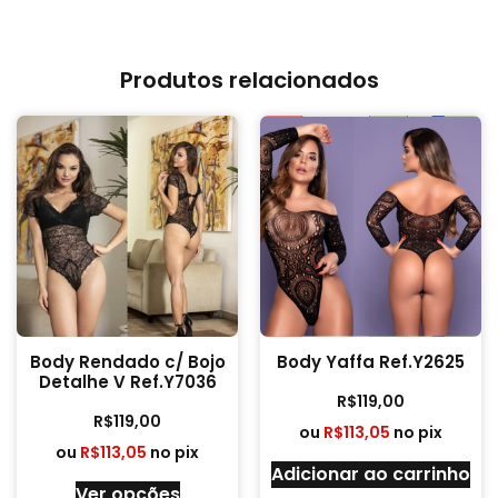
Produtos relacionados
Body Rendado c/ Bojo
Body Yaffa Ref.Y2625
Detalhe V Ref.Y7036
R$
119,00
R$
119,00
ou
R$
113,05
no pix
ou
R$
113,05
no pix
Adicionar ao carrinho
Ver opções