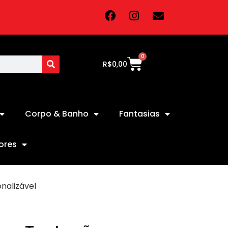
0
R$
0,00
Corpo & Banho
Fantasias
ores
nalizável