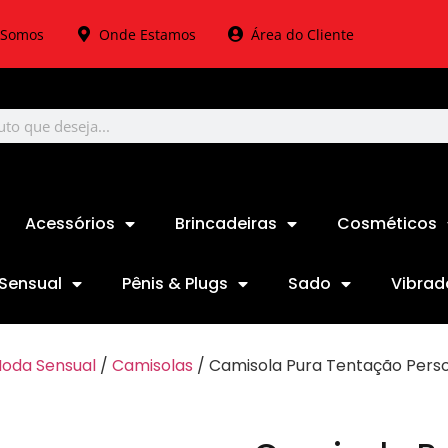
Somos
Onde Estamos
Área do Cliente
Acessórios
Brincadeiras
Cosméticos
Sensual
Pênis & Plugs
Sado
Vibrad
oda Sensual
/
Camisolas
/ Camisola Pura Tentação Perso