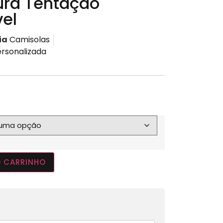
ura Tentação
vel
ia
Camisolas
rsonalizada
O CARRINHO