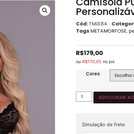
Camisola P
Personalizá
Cód:
TMI3.84
Categor
Tags
METAMORFOSE
,
pe
R$
179,00
ou
R$
170,05
no pix
Cores
ADICIONAR A
Simulação de frete