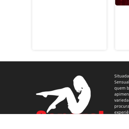
Situada
Sensual
quem b
apimen
varieda
procur
experiê
total si