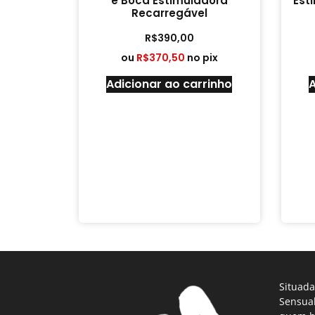
e Boca Estimuladora
Est
Recarregável
R$
390,00
ou
R$
370,50
no pix
Adicionar ao carrinho
A
Situada
Sensual