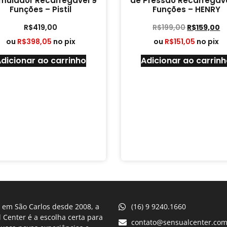
imulador Recarregável 9
de Pressão Recarregáve
Funções – Pistil
Funções – HENRY
R$
419,00
R$
199,00
R$
159,00
ou
R$
398,05
no pix
ou
R$
151,05
no pix
dicionar ao carrinho
Adicionar ao carrin
 em São Carlos desde 2008, a
(16) 9 9240.1660
 Center é a escolha certa para
contato@sensualcenter.com