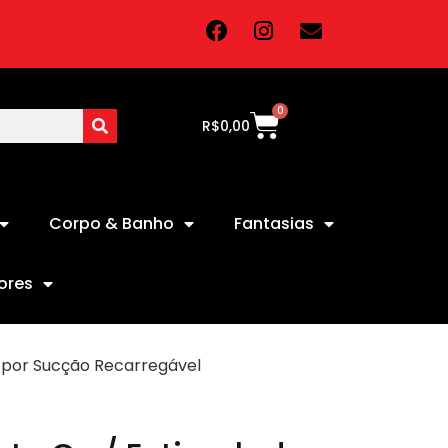
0
R$
0,00
Corpo & Banho
Fantasias
ores
r por Sucção Recarregável