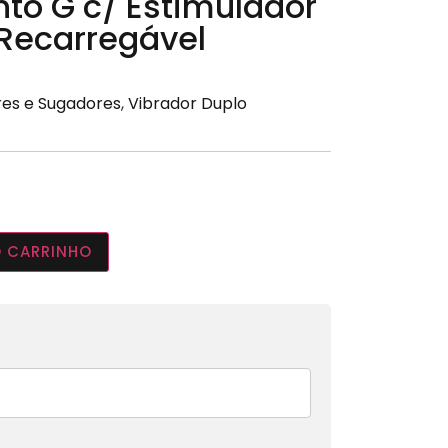
nto G c/ Estimulador
Recarregável
res e Sugadores
,
Vibrador Duplo
O CARRINHO