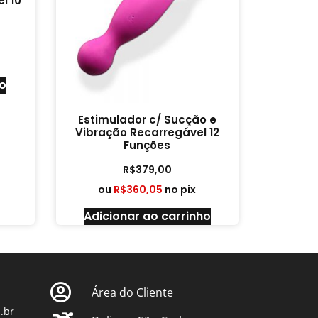
l 10
ho
Estimulador c/ Sucção e
Vibração Recarregável 12
Funções
R$
379,00
ou
R$
360,05
no pix
Adicionar ao carrinho
Área do Cliente
.br