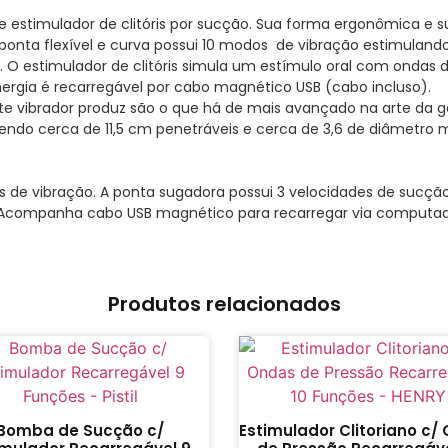
 estimulador de clitóris por sucção. Sua forma ergonômica e s
onta flexível e curva possui 10 modos de vibração estimuland
 O estimulador de clitóris simula um estímulo oral com ondas 
nergia é recarregável por cabo magnético USB (cabo incluso).
ste vibrador produz são o que há de mais avançado na arte da 
ndo cerca de 11,5 cm penetráveis e cerca de 3,6 de diâmetro m
os de vibração. A ponta sugadora possui 3 velocidades de sucçã
tio. Acompanha cabo USB magnético para recarregar via computa
Produtos relacionados
Bomba de Sucção c/
Estimulador Clitoriano c/