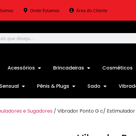
Somos
Onde Estamos
Área do Cliente
Acessórios
Brincadeiras
Cosméticos
Sensual
Pênis & Plugs
Sado
Vibrad
muladores e Sugadores
/ Vibrador Ponto G c/ Estimulado