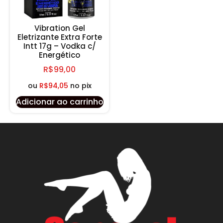
Vibration Gel
Eletrizante Extra Forte
Intt 17g – Vodka c/
Energético
R$
99,00
ou
R$
94,05
no pix
Adicionar ao carrinho