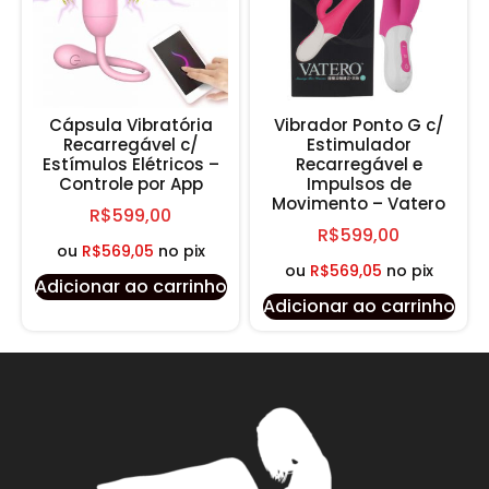
Cápsula Vibratória
Vibrador Ponto G c/
Recarregável c/
Estimulador
Estímulos Elétricos –
Recarregável e
Controle por App
Impulsos de
Movimento – Vatero
R$
599,00
R$
599,00
ou
R$
569,05
no pix
ou
R$
569,05
no pix
Adicionar ao carrinho
Adicionar ao carrinho