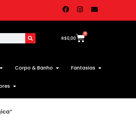
0
R$
0,00
Corpo & Banho
Fantasias
ores
ica”