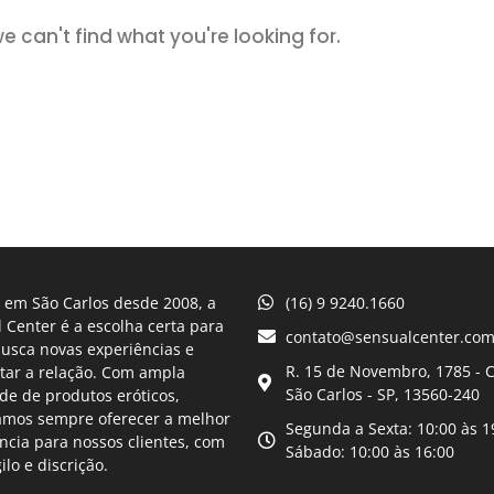
e can't find what you're looking for.
 em São Carlos desde 2008, a
(16) 9 9240.1660
 Center é a escolha certa para
contato@sensualcenter.com
usca novas experiências e
R. 15 de Novembro, 1785 - C
tar a relação. Com ampla
São Carlos - SP, 13560-240
de de produtos eróticos,
amos sempre oferecer a melhor
Segunda a Sexta: 10:00 às 1
ncia para nossos clientes, com
Sábado: 10:00 às 16:00
gilo e discrição.