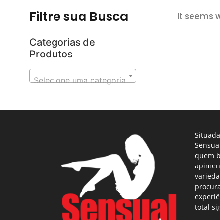
Filtre sua Busca
It seems w
Categorias de
Produtos
Selecione uma categoria
Situada
Sensual
quem b
apimen
varieda
procur
experiê
total si