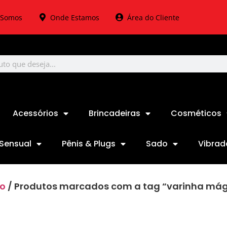
Somos
Onde Estamos
Área do Cliente
Acessórios
Brincadeiras
Cosméticos
Sensual
Pênis & Plugs
Sado
Vibrad
io
/ Produtos marcados com a tag “varinha mág