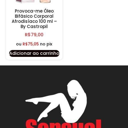
Provoca-me Óleo
Bifásico Corporal
Afrodisíaco 100 ml –
By Castropil
R$
79,00
ou
R$
75,05
no pix
Adicionar ao carrinho